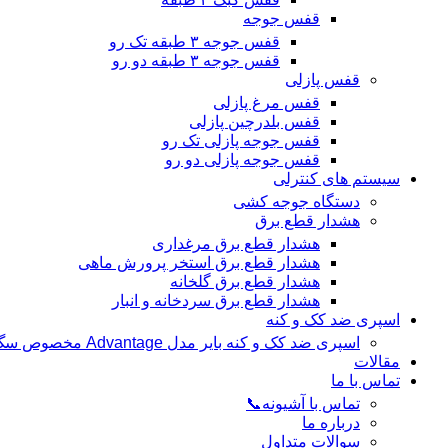
قفس جوجه
قفس جوجه ۳ طبقه تک رو
قفس جوجه ۳ طبقه دو رو
قفس پازلی
قفس مرغ پازلی
قفس بلدرچین پازلی
قفس جوجه پازلی تک رو
قفس جوجه پازلی دو رو
سیستم های کنترلی
دستگاه جوجه کشی
هشدار قطع برق
هشدار قطع برق مرغداری
هشدار قطع برق استخر پرورش ماهی
هشدار قطع برق گلخانه
هشدار قطع برق سردخانه و انبار
اسپری ضد کک و کنه
اسپری ضد کک و کنه بایر مدل Advantage مخصوص سگ و گربه
مقالات
تماس با ما
تماس با آشیونه📞
درباره ما
سوالات متداول