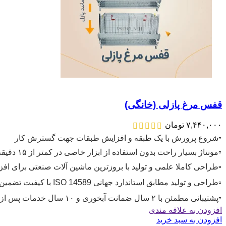
قفس مرغ پازلی (خانگی)
۷,۴۴۰,۰۰۰
تومان
▫️شروع پرورش با یک طبقه و افزایش طبقات جهت گسترش کار
▫️مونتاژ بسیار راحت بدون استفاده از ابزار خاصی در کمتر از ۱۵ دقیقه
▫️طراحی کاملا علمی و تولید با بروزترین ماشین آلات صنعتی برای اف
▫️طراحی و تولید مطابق استاندارد جهانی ISO 14589 با کیفیت تضمین شده
▫️پشتیبانی مطمئن با ۲ سال ضمانت آبخوری و ۱۰ سال خدمات پس از فروش
افزودن به علاقه مندی
افزودن به سبد خرید