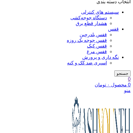
انتخاب دسته بندی
سیستم های کنترلی
دستگاه جوجه‌کشی
هشدار قطع برق
قفس
قفس بلدرچین
قفس جوجه یک روزه
قفس کبک
قفس مرغ
نگه داری و پرورش
اسپری ضد کک و کنه
جستجو
0
0
محصول
۰
تومان
منو